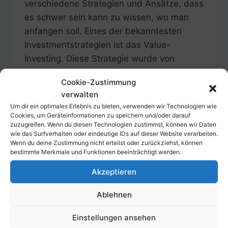
verschiedene Strategien und Ansätze, dass
es schwer sein kann zu wissen, wo man
anfangen soll. Eines der bekanntesten
Investmentstrategien ist das Value-
Investing. Diese Strategie wurde von
Benjamin Graham und David Dodd in den
Cookie-Zustimmung
1930er Jahren entwickelt und hat seitdem
verwalten
viele erfolgreiche Investoren…
Um dir ein optimales Erlebnis zu bieten, verwenden wir Technologien wie
Cookies, um Geräteinformationen zu speichern und/oder darauf
WAS
WEITERLESEN
zuzugreifen. Wenn du diesen Technologien zustimmst, können wir Daten
IST
wie das Surfverhalten oder eindeutige IDs auf dieser Website verarbeiten.
VALUE-
Wenn du deine Zustimmung nicht erteilst oder zurückziehst, können
bestimmte Merkmale und Funktionen beeinträchtigt werden.
INVESTING
UND
Akzeptieren
WIE
KANN
Ablehnen
MAN
DAMIT
GELD
Einstellungen ansehen
VERDIENEN?