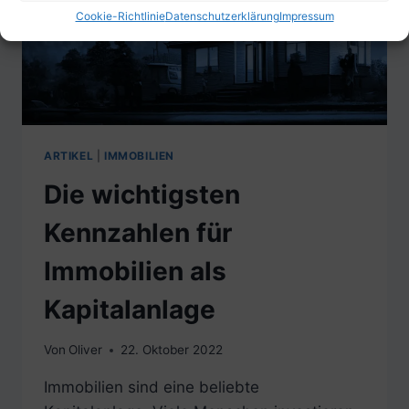
Cookie-Richtlinie
Datenschutzerklärung
Impressum
ARTIKEL
|
IMMOBILIEN
Die wichtigsten
Kennzahlen für
Immobilien als
Kapitalanlage
Von
Oliver
22. Oktober 2022
Immobilien sind eine beliebte