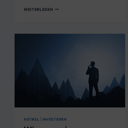
WAS
WEITERLESEN
BEDEUTET
VOLATILITÄT
UND
WARUM
IST
SIE
FÜR
DICH
ALS
ANLEGER
SO
WICHTIG?
ARTIKEL
|
INVESTIEREN