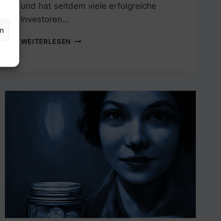
und hat seitdem viele erfolgreiche
Investoren…
en
WAS
WEITERLESEN
IST
VALUE-
INVESTING
UND
WIE
KANN
MAN
DAMIT
GELD
VERDIENEN?