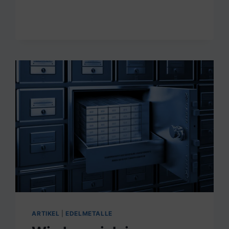
ETF:
WAS
PASST
BESSER
ZU
MIR,
AKTIEN
ODER
ETFS?
ARTIKEL
|
EDELMETALLE