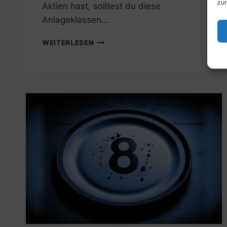
zur
Aktien hast, solltest du diese
Anlageklassen…
WIE
WEITERLESEN
MAN
EIN
ERFOLGREICHER
ANLEGER
WIRD
–
13
TIPPS
FÜR
NEUE
INVESTOREN