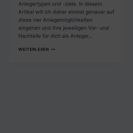
Anlegertypen und -ziele. In diesem
Artikel will ich daher einmal genauer auf
diese vier Anlagemöglichkeiten
eingehen und ihre jeweiligen Vor- und
Nachteile für dich als Anleger…
AKTIEN,
WEITERLESEN
FONDS,
ANLEIHEN,
IMMOBILIEN
–
WELCHE
ANLAGEKLASSE
IST
DIE
RICHTIGE
FÜR
MICH?