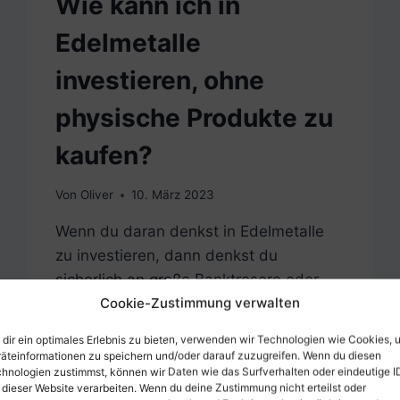
Wie kann ich in
Edelmetalle
investieren, ohne
physische Produkte zu
kaufen?
Von
Oliver
10. März 2023
Wenn du daran denkst in Edelmetalle
zu investieren, dann denkst du
sicherlich an große Banktresore oder
Cookie-Zustimmung verwalten
Schließfächer, wo Goldbarren und
Goldmünzen lagern, richtig? Und damit
dir ein optimales Erlebnis zu bieten, verwenden wir Technologien wie Cookies, 
wärst du nicht allein! Die meisten
äteinformationen zu speichern und/oder darauf zuzugreifen. Wenn du diesen
hnologien zustimmst, können wir Daten wie das Surfverhalten oder eindeutige I
privaten Investoren denken so wie du.
 dieser Website verarbeiten. Wenn du deine Zustimmung nicht erteilst oder