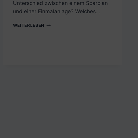
Unterschied zwischen einem Sparplan
und einer Einmalanlage? Welches…
SPARPLAN
WEITERLESEN
VS.
EINMALANLAGE:
WAS
IST
DIE
BESSERE
WAHL?