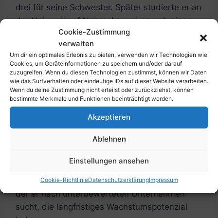
drei für seine Schwester. Später studierte er an
der University of Nebraska und erwarb einen
Cookie-Zustimmung
Master-Abschluss in
verwalten
Wirtschaftswissenschaften an der Columbia
Um dir ein optimales Erlebnis zu bieten, verwenden wir Technologien wie
University, wo er auch
Benjamin Graham
Cookies, um Geräteinformationen zu speichern und/oder darauf
kennenlernte.
zuzugreifen. Wenn du diesen Technologien zustimmst, können wir Daten
wie das Surfverhalten oder eindeutige IDs auf dieser Website verarbeiten.
Wenn du deine Zustimmung nicht erteilst oder zurückziehst, können
bestimmte Merkmale und Funktionen beeinträchtigt werden.
Nach Abschluss seines Studiums arbeitete
Buffett für das Investmentunternehmen
Akzeptieren
Graham-Newman Corp. und erwarb schließlich
Ablehnen
die Kontrolle über die Textilfabrik Berkshire
Hathaway. Buffett wandelte das Unternehmen
Einstellungen ansehen
in ein Investmentunternehmen um und begann
seine berühmte
Value-Investing-Strategie
, bei
Cookie-Richtlinie
Datenschutzerklärung
Impressum
der er nach unterbewerteten Unternehmen
sucht, die langfristiges Wachstumspotenzial