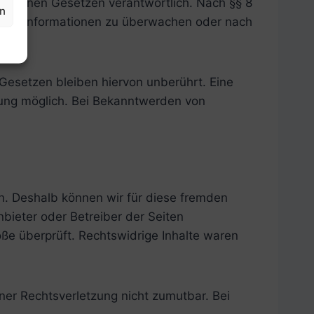
lgemeinen Gesetzen verantwortlich. Nach §§ 8
en
fremde Informationen zu überwachen oder nach
Gesetzen bleiben hiervon unberührt. Eine
zung möglich. Bei Bekanntwerden von
en. Deshalb können wir für diese fremden
nbieter oder Betreiber der Seiten
öße überprüft. Rechtswidrige Inhalte waren
iner Rechtsverletzung nicht zumutbar. Bei