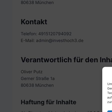
80638 München
Kontakt
Telefon: 4915120794092
E-Mail:
admin@investhoch3.de
Verantwortlich für den Inh
Oliver Putz
Gerner Straße 1a
Um 
80638 München
Ger
Tec
auf
Haftung für Inhalte
zur