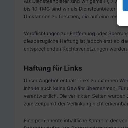
Als Diensteanbieter sind wir gemäß § 7 Abs.
bis 10 TMG sind wir als Diensteanbieter jedo
Umständen zu forschen, die auf eine rechtswi
Verpflichtungen zur Entfernung oder Sperrun
diesbezügliche Haftung ist jedoch erst ab d
entsprechenden Rechtsverletzungen werden w
Haftung für Links
Unser Angebot enthält Links zu externen Webs
Inhalte auch keine Gewähr übernehmen. Für die
verantwortlich. Die verlinkten Seiten wurden
zum Zeitpunkt der Verlinkung nicht erkennbar
Eine permanente inhaltliche Kontrolle der ver