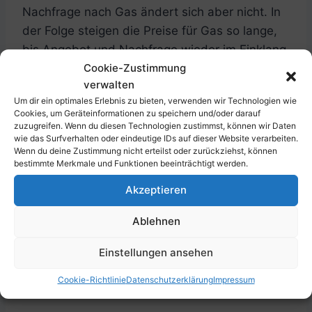
Nachfrage nach Gas ändert sich aber nicht. In
der Folge steigen die Preise für Gas so lange,
bis Angebot und Nachfrage wieder im Einklang
Cookie-Zustimmung
sind.
verwalten
Um dir ein optimales Erlebnis zu bieten, verwenden wir Technologien wie
Cookies, um Geräteinformationen zu speichern und/oder darauf
Was sind die Folgen von
zuzugreifen. Wenn du diesen Technologien zustimmst, können wir Daten
wie das Surfverhalten oder eindeutige IDs auf dieser Website verarbeiten.
Inflation?
Wenn du deine Zustimmung nicht erteilst oder zurückziehst, können
bestimmte Merkmale und Funktionen beeinträchtigt werden.
Nachdem wir uns nun die möglichen Ursachen
Akzeptieren
von Inflation angesehen haben, kommen wir
Ablehnen
zur nächsten Frage: Welche Auswirkungen hat
Inflation eigentlich?
Einstellungen ansehen
Cookie-Richtlinie
Datenschutzerklärung
Impressum
Eine Inflation kann verschiedene Folgen haben.