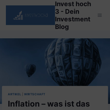
Invest hoch
Zum
Inhalt
3 - Dein
springen
Investment
Blog
ARTIKEL
|
WIRTSCHAFT
Inflation – was ist das