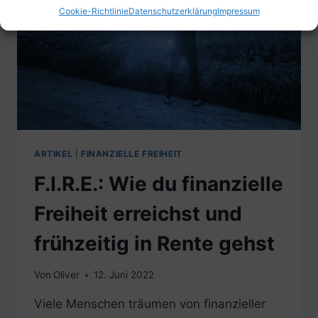
Cookie-Richtlinie
Datenschutzerklärung
Impressum
ARTIKEL
|
FINANZIELLE FREIHEIT
F.I.R.E.: Wie du finanzielle
Freiheit erreichst und
frühzeitig in Rente gehst
Von
Oliver
12. Juni 2022
Viele Menschen träumen von finanzieller