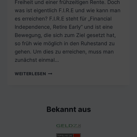
Freiheit und einer frühzeitigen Rente. Doch
was ist eigentlich F.I.R.E und wie kann man
es erreichen? F.I.R.E steht für „Financial
Independence, Retire Early“ und ist eine
Bewegung, die sich zum Ziel gesetzt hat,
so früh wie möglich in den Ruhestand zu
gehen. Um dies zu erreichen, muss man
zunächst einmal…
F.I.R.E.:
WEITERLESEN
WIE
DU
FINANZIELLE
FREIHEIT
ERREICHST
Bekannt aus
UND
FRÜHZEITIG
IN
RENTE
GEHST