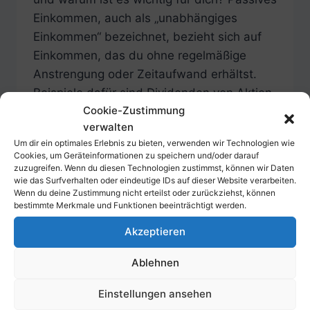
Einkommen, auch als „unabhängiges
Einkommen“ bezeichnet, bezieht sich auf
Einkommen, das du ohne regelmäßige
Anstrengung oder Zeitaufwand erhältst.
Beispiele dafür sind Dividenden von Aktien,
Cookie-Zustimmung
Mieteinnahmen aus Immobilien oder
verwalten
Einkünfte aus einem Online-Geschäft. Es
Um dir ein optimales Erlebnis zu bieten, verwenden wir Technologien wie
ist ein Einkommen, das nicht direkt von
Cookies, um Geräteinformationen zu speichern und/oder darauf
deiner Arbeitszeit…
zuzugreifen. Wenn du diesen Technologien zustimmst, können wir Daten
wie das Surfverhalten oder eindeutige IDs auf dieser Website verarbeiten.
Wenn du deine Zustimmung nicht erteilst oder zurückziehst, können
8
WEITERLESEN
bestimmte Merkmale und Funktionen beeinträchtigt werden.
IDEEN,
WIE
Akzeptieren
DU
PASSIVES
Ablehnen
EINKOMMEN
GENERIEREN
Einstellungen ansehen
KANNST