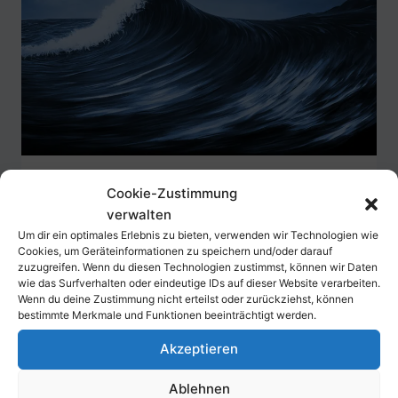
AKTIEN
|
ARTIKEL
Cookie-Zustimmung
verwalten
Was sind die
Um dir ein optimales Erlebnis zu bieten, verwenden wir Technologien wie
Cookies, um Geräteinformationen zu speichern und/oder darauf
Unterschiede zwischen
zuzugreifen. Wenn du diesen Technologien zustimmst, können wir Daten
wie das Surfverhalten oder eindeutige IDs auf dieser Website verarbeiten.
Zyklischen und nicht-
Wenn du deine Zustimmung nicht erteilst oder zurückziehst, können
bestimmte Merkmale und Funktionen beeinträchtigt werden.
zyklischen Aktien?
Akzeptieren
Von
Oliver
1. Juni 2022
Ablehnen