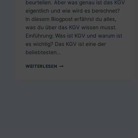
beurteilen. Aber was genau ist das KGV
eigentlich und wie wird es berechnet?
In diesem Blogpost erfährst du alles,
was du über das KGV wissen musst.
Einführung: Was ist KGV und warum ist
es wichtig? Das KGV ist eine der
beliebtesten…
AKTIEN
WEITERLESEN
UND
DAS
KURS-
GEWINN-
VERHÄLTNIS
(KGV)
–
EINFACH
ERKLÄRT