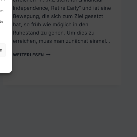
Independence, Retire Early“ und ist eine
um
Bewegung, die sich zum Ziel gesetzt
Ds
hat, so früh wie möglich in den
Ruhestand zu gehen. Um dies zu
erreichen, muss man zunächst einmal…
en
F.I.R.E.:
WEITERLESEN
WIE
DU
FINANZIELLE
FREIHEIT
ERREICHST
UND
FRÜHZEITIG
IN
RENTE
GEHST