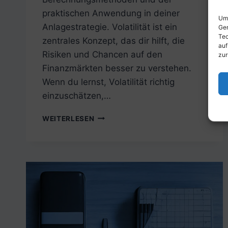
praktischen Anwendung in deiner
Um 
Anlagestrategie. Volatilität ist ein
Ger
Tec
zentrales Konzept, das dir hilft, die
auf
Risiken und Chancen auf den
zur
Finanzmärkten besser zu verstehen.
Wenn du lernst, Volatilität richtig
einzuschätzen,…
WAS
WEITERLESEN
BEDEUTET
VOLATILITÄT
UND
WARUM
IST
SIE
FÜR
DICH
ALS
ANLEGER