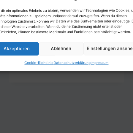
der bekanntesten Investmentstrategien
dir ein optimales Erlebnis zu bieten, verwenden wir Technologien wie Cookies, 
ist das Value-Investing. Diese Strategie
äteinformationen zu speichern und/oder darauf zuzugreifen. Wenn du diesen
hnologien zustimmst, können wir Daten wie das Surfverhalten oder eindeutige I
wurde von Benjamin Graham und David
 dieser Website verarbeiten. Wenn du deine Zustimmung nicht erteilst oder
Dodd in den 1930er Jahren entwickelt
ückziehst, können bestimmte Merkmale und Funktionen beeinträchtigt werden.
und hat seitdem viele erfolgreiche
Investoren…
Akzeptieren
Ablehnen
Einstellungen anseh
WAS
WEITERLESEN
Cookie-Richtlinie
Datenschutzerklärung
Impressum
IST
VALUE-
INVESTING
UND
WIE
KANN
MAN
DAMIT
GELD
VERDIENEN?